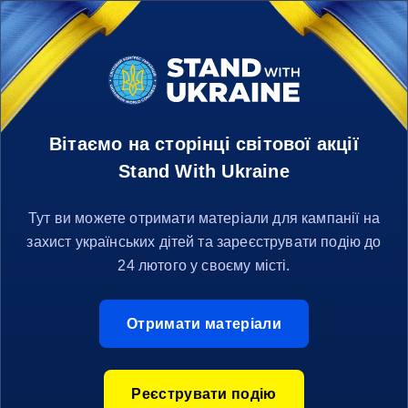
ЗАХИСТИТИ
МАЙБУТНІ ПОКОЛІННЯ
EN
Вітаємо на сторінці світової акції
Австралія
Австрія
Азербайджан
Ал
Stand With Ukraine
Тут ви можете отримати матеріали для кампанії на
захист українських дітей та зареєструвати подію до
24 лютого у своєму місті.
Отримати матеріали
Реєструвати подію